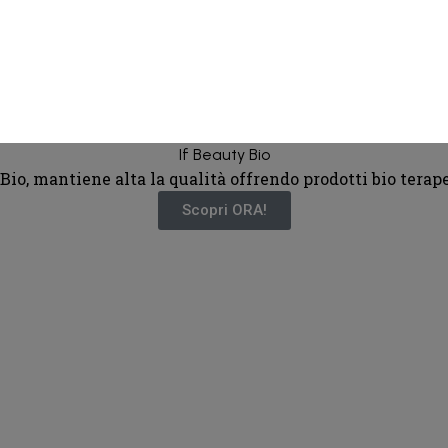
If Beauty Bio
Bio, mantiene alta la qualità offrendo prodotti bio terap
Scopri ORA!