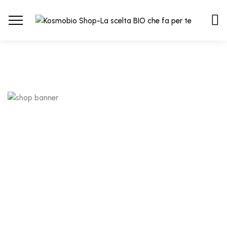
CAPELLI RICCI CRESPI E INDOMABILI
15.40
€
SHAMPOO CURLY