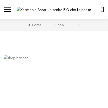
Home
Shop
IF
STYLING PRE PIEGA
24.00
€
SIERO FILLER con Olio di Argan e Lino