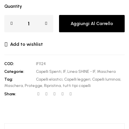
Quantity
Aggiungi Al Carrello
Add to wishlist
COD:
IF1124
Categorie:
Capelli Spenti
,
IF
,
Linea SHINE - IF
,
Maschera
Tag:
Capelli elastici
,
Capelli leggeri
,
Capelli luminosi
,
Maschera
,
Protegge
,
Ripristina
,
tutti tipi capelli
Share: