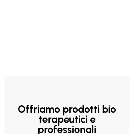
500ml per tutta la famiglia. Formulato con tensioattivi molto
delicati di origine vegetale che lo rendono adatto anche per
la cute sensibile dei bambini. Nutre ed illumina la chioma
rendendola morbida e setosa.
Offriamo prodotti bio
terapeutici e
professionali