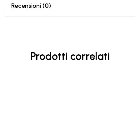
Recensioni (0)
Prodotti correlati
CAPELLI DEBOLI E OPACHI
10.20
€
BALSAMO REPAIR
Balsamo rigenerante adatto per capelli danneggiati e sfibrati.
La formula arricchita con cheratina migliora la fibra capillare e
la resistenza.