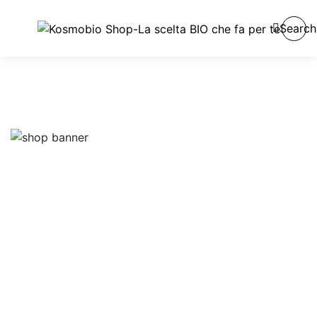
Search
Capelli Ricci Crespi e Indomabili
15.90
€
MASCHERA CURLY